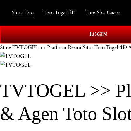
Situs Toto
Toto Togel 4D
Toto Slot Gacor
LOGIN
Store
TVTOGEL >> Platform Resmi Situs Toto Togel 4D &
TVTOGEL >> Plat
& Agen Toto Slo