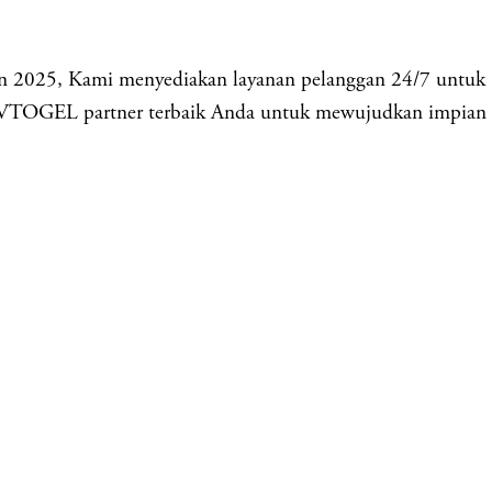
tahun 2025, Kami menyediakan layanan pelanggan 24/7 untuk
 TVTOGEL partner terbaik Anda untuk mewujudkan impian